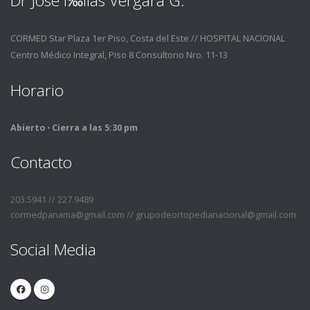
Dr José í‰lias Vergara G.
CORMED Star Plaza 1er Piso, Costa del Este // HOSPITAL NACIONAL
Centro Médico Integral, Piso 8 Consultorio Nro. 11-13
Horario
Abierto ⋅ Cierra a las 5:30 pm
Contacto
203.5941 // 227.9489
cormedpanama@gmail.com // grupodeortopedianacional@gmail.com
Social Media