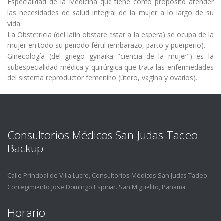
Especialidad de la Medicina que tiene como propósito atender
las necesidades de salud integral de la mujer a lo largo de su
vida.
La Obstetricia (del latí­n obstare estar a la espera) se ocupa de la
mujer en todo su periodo fértil (embarazo, parto y puerperio).
Ginecologí­a (del griego gynaika "ciencia de la mujer") es la
subespecialidad médica y quirúrgica que trata las enfermedades
del sistema reproductor femenino (útero, vagina y ovarios).
Consultorios Médicos San Judas Tadeo
Backup
Calle Principal de Villa Lucre, Consultorios Médicos San Judas Tadeo.
Corregimiento Jose Domingo Espinar. San Miguelito, Panamá.
Horario