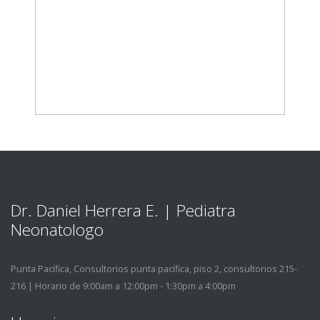
Dr. Daniel Herrera E. | Pediatra
Neonatologo
Punta Pací­fica, Consultorios punta pací­fica, piso 2, consultorios 215-
216 | Horario de 9:00am a 12:00pm - 1:30pm a 4:00pm