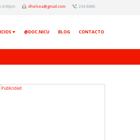
 a 4:00pm
dhelsea@gmail.com
204-8486
ICIOS
@DOC.NICU
BLOG
CONTACTO