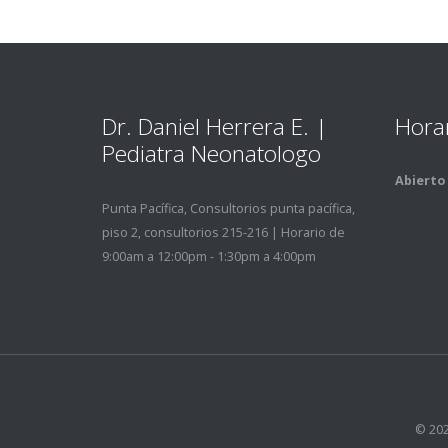
Dr. Daniel Herrera E. |
Hora
Pediatra Neonatologo
Abierto 
Punta Pací­fica, Consultorios punta pací­fica,
piso 2, consultorios 215-216 | Horario de
9:00am a 12:00pm - 1:30pm a 4:00pm
© 202