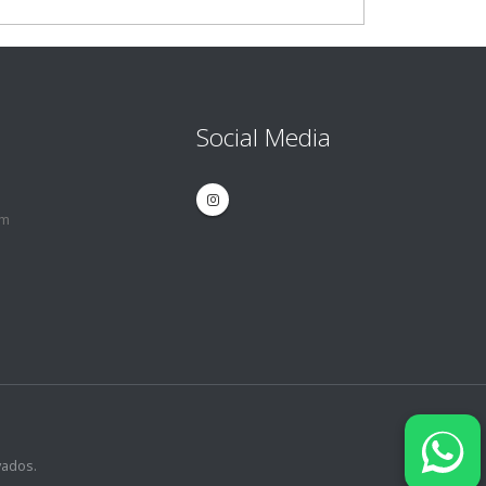
Social Media
om
vados.