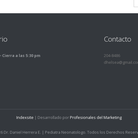
rio
Contacto
⋅ Cierra a las 5:30 pm
204-8486
dhelsea@gmail.c
Indexsite
| Desarrollado por
Profesionales del Marketing
6 Dr. Daniel Herrera E. | Pediatra Neonatologo. Todos los Derechos Reser