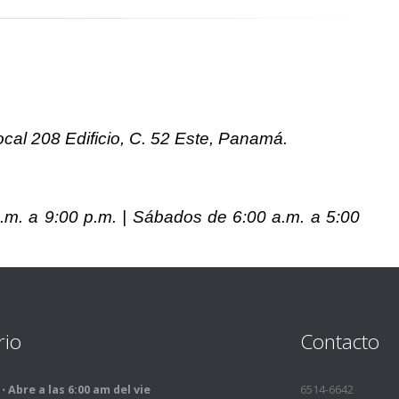
ocal 208 Edificio, C. 52 Este, Panamá.
.m. a 9:00 p.m. | Sábados de 6:00 a.m. a 5:00
rio
Contacto
⋅ Abre a las 6:00 am del vie
6514-6642