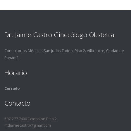
Dr. Jaime Castro Ginecólogo Obstetra
Consultorios Médicos San Judas Tadeo, Piso 2. Villa Lucre, Ciudad de
Panamá.
Horario
Cerrado
Contacto
507-277.7600 Extension Piso 2
mdjaimecastro@gmail.com