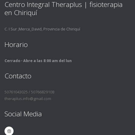
Centro Integral Theraplus | fisioterapia
en Chiriquí­
C. I Sur ,Merca_David, Provincia de Chiriquí­
Horario
Cerrado ⋅ Abre a las 8:00 am del lun
Contacto
50761043025 / 50766829108
theraplus.info@gmail.com
Social Media