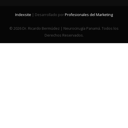
Indexsite
| Desarrollado por
Profesionales del Marketing
© 2026 Dr. Ricardo Bermúdez | Neurocirugí­a Panamá. Todos los
Derechos Reservados.