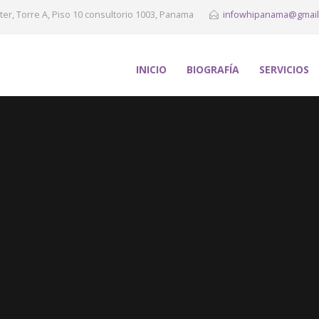
ter, Torre A, Piso 10 consultorio 1003, Panama
infowhipanama@gmail
INICIO
BIOGRAFÍA
SERVICIOS