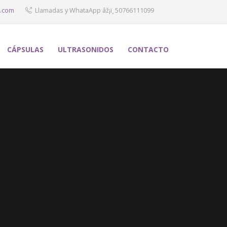
.com
Llamadas y WhataApp âž¡ï¸ 50766111099
CÁPSULAS
ULTRASONIDOS
CONTACTO