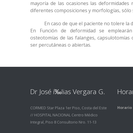
mayoría de las ocasiones las deformidades n
diferentes composiciones y morfologías, sólo 
En caso de que el paciente no tolere la
En Función de deformidad se emplearán d
osteotomías de las falanges, capsulotomías 
ser percutáneas o abiertas.
Dr José í‰lias Vergara G.
Hora
Horario 
CORMED Star Plaza 1er Piso, Costa del Este
// HOSPITAL NACIONAL Centro Médico
Integral, Piso 8 Consultorio Nro. 11-13