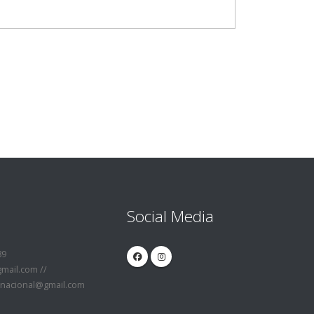
Social Media
89
ail.com //
nacional@gmail.com