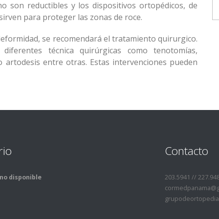
o son reductibles y los dispositivos ortopédicos, de
sirven para proteger las zonas de roce.
 deformidad, se recomendará el tratamiento quirurgico.
iferentes técnica quirúrgicas como tenotomías,
o artodesis entre otras. Estas intervenciones pueden
rio
Contacto
no disponible
203.5941 // 227.94
cormedpanama@gm
grupodeortopedia