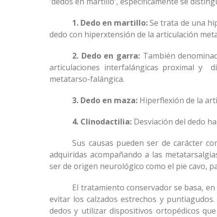
'dedos en martillo', específicamente se disting
1. Dedo en martillo:
Se trata de una hip
dedo con hiperxtensión de la articulación metat
2.
Dedo en garra:
También denominado 
articulaciones interfalángicas proximal y d
metatarso-falángica.
3. Dedo en maza:
Hiperflexión de la arti
4. Clinodactilia:
Desviación del dedo hac
Sus causas pueden ser de carácter c
adquiridas acompañando a las metatarsalgias
ser de origen neurológico como el pie cavo, par
El tratamiento conservador se basa, en f
evitar los calzados estrechos y puntiagudos.
dedos y utilizar dispositivos ortopédicos que