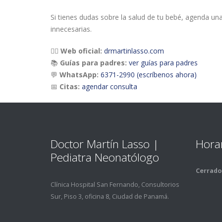
Si tienes dudas sobre la salud de tu bebé, agenda un
innecesarias.
👨‍⚕️
Web oficial:
drmartinlasso.com
📚
Guías para padres:
ver guías para padres
💬
WhatsApp:
6371-2990 (escríbenos ahora)
📅
Citas:
agendar consulta
Doctor Martí­n Lasso |
Hora
Pediatra Neonatólogo
Cerrado 
Clí­nica Hospital San Fernando, Consultorios
Sur, Piso 3, oficina 8, Ciudad de Panamá.