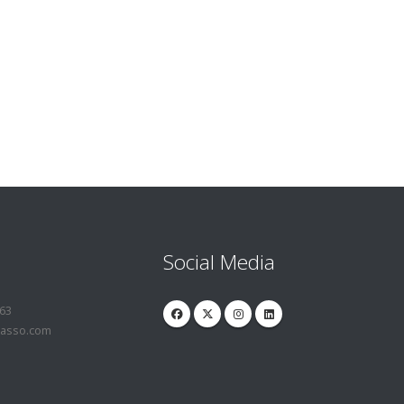
Social Media
363
lasso.com