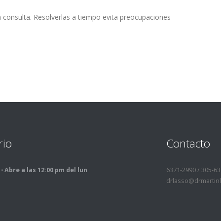
a consulta. Resolverlas a tiempo evita preocupaciones
rio
Contacto
⋅ Abre a las 12:00 pm del lun
6371-2990 / 305-6
drlasso@drmartin